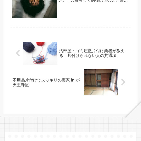
ン。一人暮らしで病後の母の元、姉が
実家へ戻り同居する事により、それま
での平穏な生活を壊さていくケース。
親子・兄弟など血縁関係だからこそ、
片付けに関するお悩みはより深刻とな
ります。
汚部屋・ゴミ屋敷片付け業者が教え
る 片付けられない人の共通項
不用品片付けでスッキリの実家 in が
天王寺区