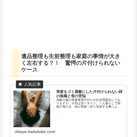
遺品整理も生前整理も家庭の事情が大き
く左右する？！ 驚愕の片付けられない
ケース
実家をゴミ屋敷にした片付けられない姉
の狼藉と母の苦悩
高齢の親の実家整理片付けが社会問題化してお
りますが、今回は逆パターン。一人暮らしで病
後の母の元、姉が実家へ戻り同居する事によ
り、それまでの平穏な生活を壊さていくケー
ス。親子・兄弟など血縁関係だからこそ、片付
けに関するお悩みはより深刻となります。
obeya-kataduke.com