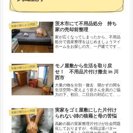
茨木市にて不用品処分 持ち
実家の散らかり問題
家の売却前整理
家が広くなってしまったから、不用品
処分で資産整理をはじめましょうマイ
ホームをお探しの方、一戸建てです
か、それともマンションですか？...な
んて不動産屋さんみたいな感じで始ま
りますが、今回がご自宅の売却を予定
モノ屋敷から生活を取り戻
されているSさんからのご相談とな
実家の散らかり問題
り...
せ！ 不用品片付け撤去 in 川
西市
大量の物を分別・撤去 開かずの間を
生活空間へ変えよう皆さん全員のご協
力の下、初日、二日目の対応にて、無
事あの【モノ部屋】がスッキリと片付
きました。掃除機をかけて、家具を奥
さまのご希望に沿って、再レイアウ
実家をゴミ屋敷にした片付け
実家の散らかり問題
ト。最初のモノ屋敷状態からは、想像
られない姉の狼藉と母の苦悩
出来...
高齢の親の実家整理片付けが社会問題
化しておりますが、今回は逆パター