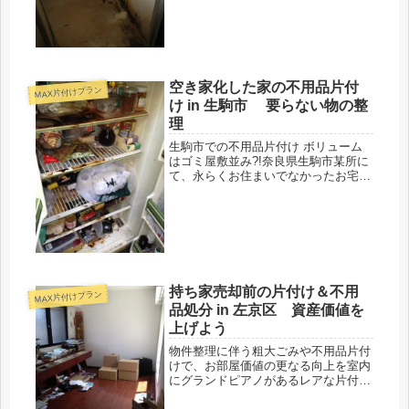
れ、ゴキブリをはじめとする害虫の問
題が現れます。衛生的に問題のある住
環境は最終的に消毒洗浄が必要となり
ます。
空き家化した家の不用品片付
MAX片付けプラン
け in 生駒市 要らない物の整
理
生駒市での不用品片付け ボリューム
はゴミ屋敷並み?!奈良県生駒市某所に
て、永らくお住まいでなかったお宅の
MAX片付け＆ハウスクリーニングの
ご依頼です。コロナ禍で片付けと同時
に、室内空間も除菌消毒を施し、この
機会だからこそ感染症リスクを低減
し...
持ち家売却前の片付け＆不用
MAX片付けプラン
品処分 in 左京区 資産価値を
上げよう
物件整理に伴う粗大ごみや不用品片付
けで、お部屋価値の更なる向上を室内
にグランドピアノがあるレアな片付け
案件日本の古都、京都市左京区より遠