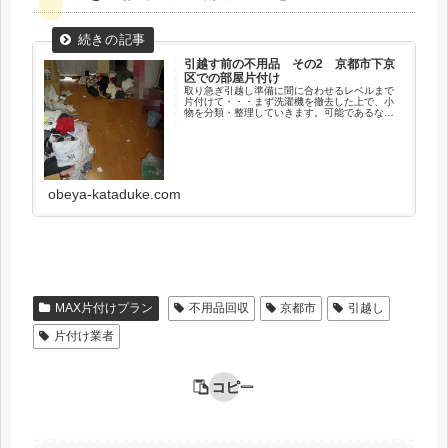
引越す前の不用品 その2 京都市下京
区での部屋片付け
取り急ぎ引越し準備に間に合わせるレベルまで
片付けて・・・まず洗濯機を撤去した上で、小
物を分類・整理していきます。可能であるなら
ば、大きなモノから片づけていく事は鉄則で
す。特に細かいモノが多く、歩く事も難しい環
境ならなおさらのこと。部屋の中を...
obeya-kataduke.com
MAX片付けプラン
不用品回収
京都市
引越し
片付け業者
コピー