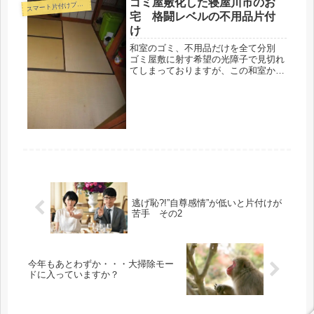
ゴミ屋敷化した寝屋川市のお
ス
マート片付けプラン
声が立て続けに・・・。2DKの間取
宅 格闘レベルの不用品片付
り...
け
和室のゴミ、不用品だけを全て分別
ゴミ屋敷に射す希望の光障子で見切れ
てしまっておりますが、この和室から
エゲつない量のゴミが出ました。大き
くて不要な家具を積み出し、ゴミを含
む細かい不要物は袋詰めにして、廊下
部分に一旦積み上げて作業スペースを
確...
逃げ恥?!”自尊感情”が低いと片付けが
苦手 その2
今年もあとわずか・・・大掃除モー
ドに入っていますか？