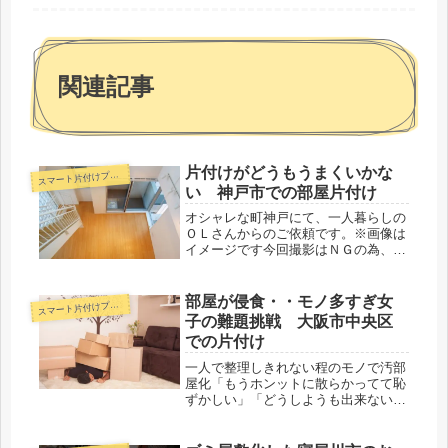
関連記事
片付けがどうもうまくいかな
ス
マート片付けプラン
い 神戸市での部屋片付け
オシャレな町神戸にて、一人暮らしの
ＯＬさんからのご依頼です。※画像は
イメージです今回撮影はＮＧの為、近
いものからイメージ画像でお楽しみく
ださい（笑）。会社の転勤により、こ
ちらの地へ異動された様ですが、室内
部屋が侵食・・モノ多すぎ女
ス
マート片付けプラン
にはまだ開封しきれていない段ボー
子の難題挑戦 大阪市中央区
ル、...
での片付け
一人で整理しきれない程のモノで汚部
屋化「もうホンットに散らかってて恥
ずかしい」「どうしようも出来ないん
です・・・」「仕事もプライベートの
空間もゴチャゴチャで・・・」繋がっ
た一本の電話からは、こんなお悩みの