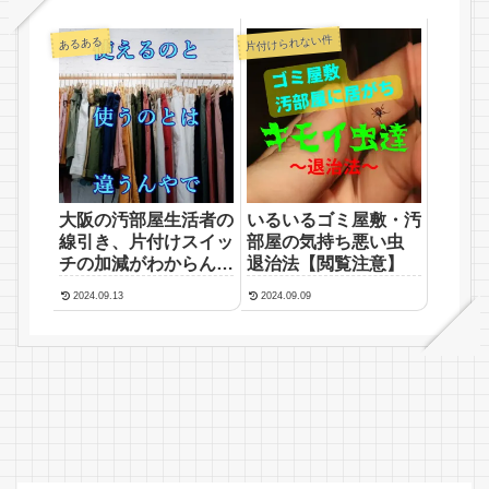
片付けられない件
あるある
大阪の汚部屋生活者の
いるいるゴミ屋敷・汚
線引き、片付けスイッ
部屋の気持ち悪い虫
チの加減がわからんと
退治法【閲覧注意】
いう声
2024.09.13
2024.09.09