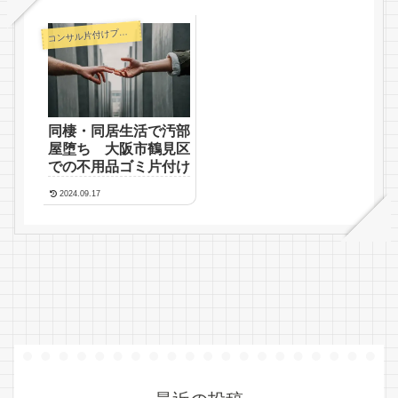
コ
ンサル片付けプラン
同棲・同居生活で汚部
屋堕ち 大阪市鶴見区
での不用品ゴミ片付け
2024.09.17