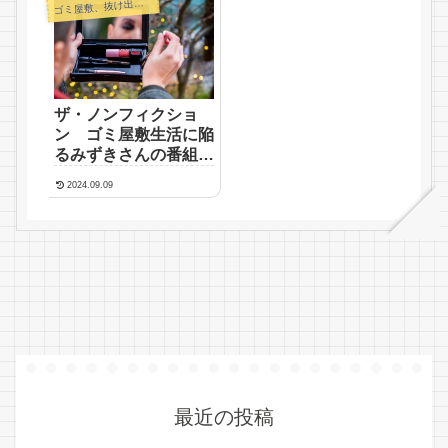
ゴ
ミ屋敷、抜け出したい
ザ・ノンフィクショ
ン ゴミ屋敷生活に陥
るみずきさんの番組視
聴で
2024.09.09
最近の投稿