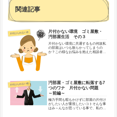
関連記事
片付かない環境 ゴミ屋敷・
片付けられない件
汚部屋生活 その３
片付かない環境に共通するもの何故私
の部屋はいつも散らかってしまうの
か？この様なお悩みを抱えた相談者さ
まに関する共通点がいくつかありま
す。 これらを検証していく中で、
現状から改善される大きな糸口になる
であろう情報について、「一向に片付
かない...
汚部屋・ゴミ屋敷に転落する7
片付けられない件
つのワナ 片付かない問題
～前編～
極力手間も暇もかけずに部屋の片付け
がしたい人が重視したいコトそんな事
はみ～んなが思っている事で、私の様
な元々片付けが苦手な人間が叶えられ
るはずもない希望でしょ!!・・・一概