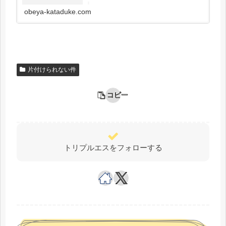
る）事に対し、強烈な拒否反応を示す”方が少な
くありません。 コレは私の性質で、現状は変え
obeya-kataduke.com
られない・・そう思っていませんか？
片付けられない件
コピー
トリプルエスをフォローする