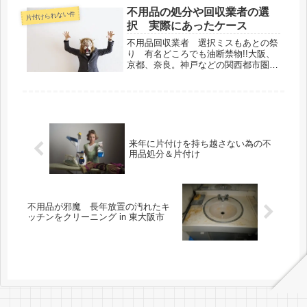
にそーでも無さそうですよ。但しアナ
不用品の処分や回収業者の選
片付けられない件
タ自身がどんな部屋にしたいのかの
択 実際にあったケース
イ...
不用品回収業者 選択ミスもあとの祭
り 有名どころでも油断禁物!!大阪、
京都、奈良。神戸などの関西都市圏の
不用品回収片付け業者に関するお話。
これまで当社へご依頼頂いたご相談者
さんの中にも、驚くような話を聞く事
がございます。ご相談者「不用品の
処...
来年に片付けを持ち越さない為の不
用品処分＆片付け
不用品が邪魔 長年放置の汚れたキ
ッチンをクリーニング in 東大阪市