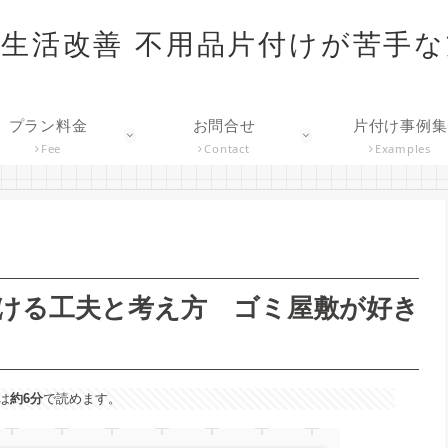
生活改善 不用品片付けが苦手
プラン料金
お問合せ
片付け事例集
Fee
Contact
Examples
付ける工夫と考え方 ゴミ屋敷が好き
は
約6分
で読めます。