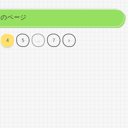
次のページ
次
4
5
…
7
へ