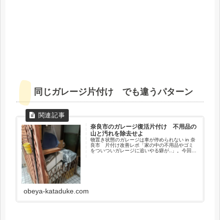
同じガレージ片付け でも違うパターン
奈良市のガレージ復活片付け 不用品の
山と汚れを除去せよ
物置き状態のガレージは車が停められない in 奈
良市 片付け改善レポ「家の中の不用品やゴミ
をついついガレージに追いやる癖が..」。今回は
奈良市某所のお宅のガレージ内に積もるゴミや
不用品を片付け、仕上げにクリーニングを行う
ミッションでお邪魔し...
obeya-kataduke.com