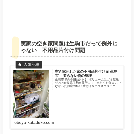
実家の空き家問題は生駒市だって例外じ
ゃない 不用品片付け問題
空き家化した家の不用品片付け in 生駒
市 要らない物の整理
生駒市での不用品片付け ボリュームはゴミ屋敷
並み?!奈良県生駒市某所にて、永らくお住まいで
なかったお宅のMAX片付け＆ハウスクリーニン
グのご依頼です。コロナ禍で片付けと同時に、
室内空間も除菌消毒を施し、この機会だからこ
そ感染症リスクを低減し...
obeya-kataduke.com