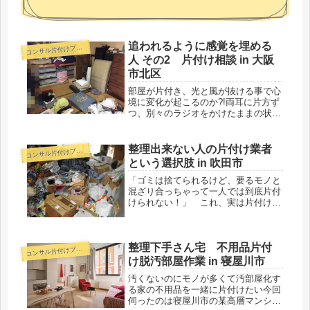
追われるように感覚を埋める
コ
ンサル片付けプラン
人 その2 片付け相談 in 大阪
市北区
部屋が片付き、光と風が抜ける事で心
境に変化が起こるのか?!両耳に片方ず
つ、別々のラジオをかけたままの状態
で私と会話し、片付け作業をされるA
さんに驚かされました。当初は連続モ
ノになると想定していなかった為、改
整理出来ない人の片付け業者
コ
ンサル片付けプラン
めてタイトルにナンバリン
という選択肢 in 吹田市
グ・・・。...
「ゴミは捨てられるけど、要るモノと
混ざり合っちゃって一人では到底片付
けられない！」 これ、実は片付けの
隠れあるある問題の一つなのです。
1ルームの賃貸住まいで、一つ二つと
モノが増えていった結果 x 日々のそう
整理下手さん宅 不用品片付
じや片付けが億劫でおさぼりしてしま
コ
ンサル片付けプラン
った結果・・
け脱汚部屋作業 in 寝屋川市
汚くないのにモノが多くて汚部屋化す
る家の不用品を一緒に片付けたい今回
伺ったのは寝屋川市の某高層マンショ