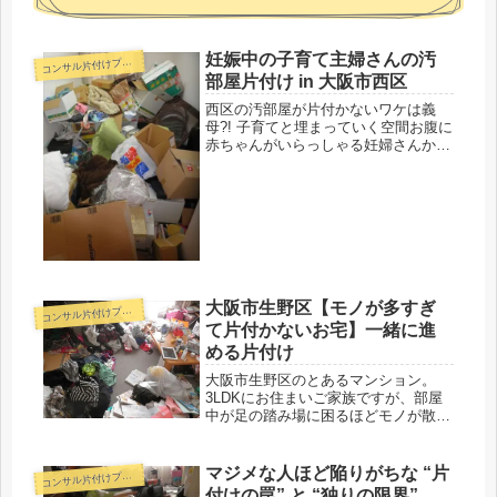
妊娠中の子育て主婦さんの汚
コ
ンサル片付けプラン
部屋片付け in 大阪市西区
西区の汚部屋が片付かないワケは義
母?! 子育てと埋まっていく空間お腹に
赤ちゃんがいらっしゃる妊婦さんから
のご依頼。もう一人は小学生低学年の
男の子。これから二人目に備えた大切
な準備期間に突入します。ご相談者の
奥さま、決して極度の片付けられな
い...
大阪市生野区【モノが多すぎ
コ
ンサル片付けプラン
て片付かないお宅】一緒に進
める片付け
大阪市生野区のとあるマンション。
3LDKにお住まいご家族ですが、部屋
中が足の踏み場に困るほどモノが散ら
かって、掃除機も満足にかける事がで
きない・・という事でコンサルタント
としてお邪魔致しました。「なんで和
マジメな人ほど陥りがちな “片
コ
ンサル片付けプラン
室にむき出しのエアコンが横倒しにな
付けの罠” と “独りの限界”