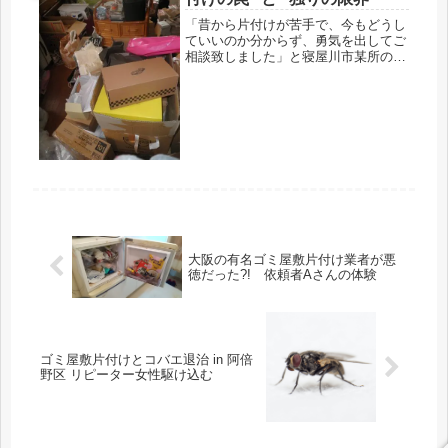
っ...
「昔から片付けが苦手で、今もどうし
ていいのか分からず、勇気を出してご
相談致しました」と寝屋川市某所のご
相談者Kさん。荷物もそっくりそのま
ま実家へ戻られたそうですが足の踏み
場もない状況です。ただ埃やゴミとい
った類のモノは見当たらず、ゴミ屋敷
ならぬ純粋なモノ屋敷（部屋）といっ
たところでしょうか？
大阪の有名ゴミ屋敷片付け業者が悪
徳だった?! 依頼者Aさんの体験
ゴミ屋敷片付けとコバエ退治 in 阿倍
野区 リピーター女性駆け込む