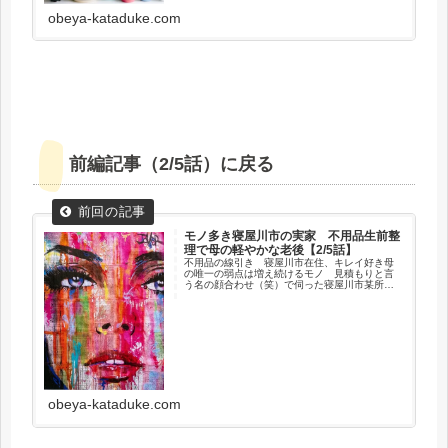
改善が進み、3rdセッションにあたる今回は、が
obeya-kataduke.com
っつりキッチン全体を一挙整理片付けを進めて
大改革しようという事になりました。
前編記事（2/5話）に戻る
モノ多き寝屋川市の実家 不用品生前整
理で母の軽やかな老後【2/5話】
不用品の線引き 寝屋川市在住、キレイ好き母
の唯一の弱点は増え続けるモノ 見積もりと言
う名の顔合わせ（笑）で伺った寝屋川市某所の
Ｋさんご実家。率直に驚きました！といっても
内部をお見せする事はあまりに特徴的である
為、全編イメージでご勘弁ください。所狭しと
並べられたトロフィーと賞状、そして首から上
だけのマネキン...。
obeya-kataduke.com