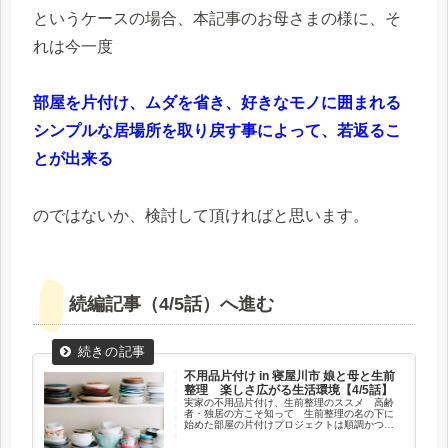
というケースの場合、本記事のお母さまの様に、そ
れは今一度
部屋を片付け、ムダを省き、好きなモノに囲まれる
シンプルな居場所を取り戻す事によって、若返るこ
とが出来る
のではないか、検討して頂ければと思います。
続編記事（4/5話）へ進む
不用品片付け in 寝屋川市 娘と母と生前
整理 楽しさ広がる生活環境【4/5話】
実家の不用品片付け、生前整理のススメ 高齢
者・独居の方こそ知って 生前整理の名の下に
始めた部屋の片付けプロジェクトは順調かつ快
調に進んでおります。1stセッションの寝室、
2ndセッションの和室と順調に片付け作業による