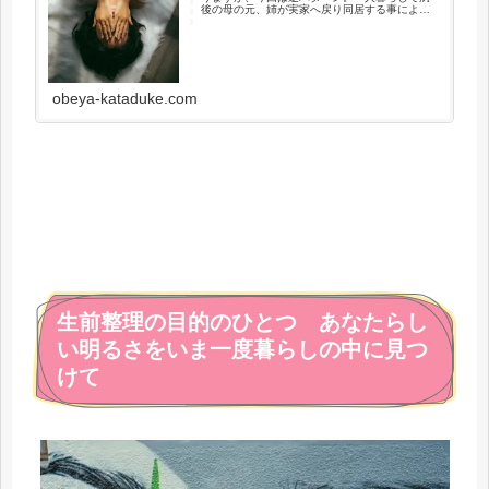
後の母の元、姉が実家へ戻り同居する事によ
り、それまでの平穏な生活を壊さていくケー
ス。親子・兄弟など血縁関係だからこそ、片付
けに関するお悩みはより深刻となります。
obeya-kataduke.com
生前整理の目的のひとつ あなたらし
い明るさをいま一度暮らしの中に見つ
けて