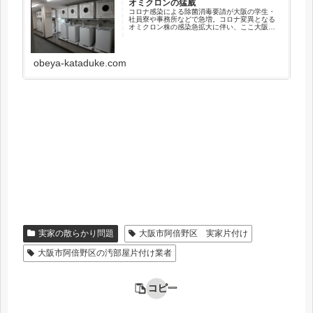
オミクロンの猛威
コロナ感染による除菌消毒要請が大阪の学生・
社員寮や事務所などで急増。コロナ変異となる
オミクロン株の感染急拡大に伴い、ここ大阪で
も事務所や学生・社員寮等、様々な施設の除菌
消毒要請が寄せられます。弱毒化に反比例する
ようにその感染力は高く、瞬く間に日本全国の
感染者数の最多記録を塗り替えてしまいまし
obeya-kataduke.com
た。
実家の散らかり問題
大阪市阿倍野区 実家片付け
大阪市阿倍野区の汚部屋片付け業者
コピー