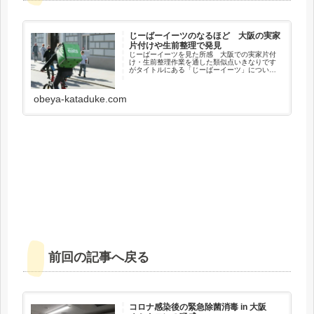
じーばーイーツのなるほど 大阪の実家
片付けや生前整理で発見
じーばーイーツを見た所感 大阪での実家片付
け・生前整理作業を通した類似点いきなりです
がタイトルにある「じーばーイーツ」について
ご存知でしょうか？この記事を読んで、ウチで
日々提供している生前整理を含むご実家の片付
けサービスと思わず”似てる！”...
obeya-kataduke.com
前回の記事へ戻る
コロナ感染後の緊急除菌消毒 in 大阪