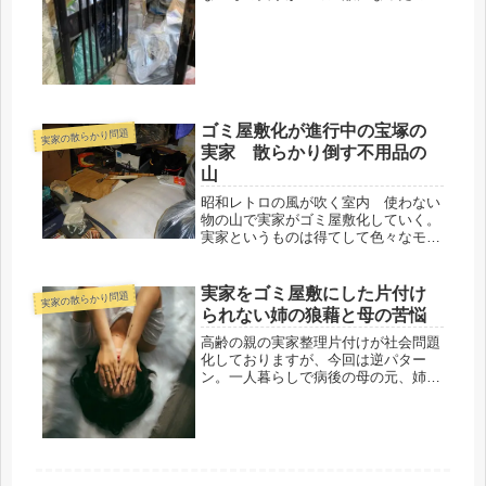
いつ頃でしょうか？大黒柱であったお
父さまを亡くされてから幾年、家中の
部屋という部屋に積み上げられた物の
壁のおかげで、すっかり狭くなってし
ま...
ゴミ屋敷化が進行中の宝塚の
実家の散らかり問題
実家 散らかり倒す不用品の
山
昭和レトロの風が吹く室内 使わない
物の山で実家がゴミ屋敷化していく。
実家というものは得てして色々なモノ
が収められている事が多いですね。ミ
ニマリストや断捨離なんて言葉も存在
しなかったし、それより何より”もっ
実家をゴミ屋敷にした片付け
実家の散らかり問題
たいない”とモノを大切にする事が尊
られない姉の狼藉と母の苦悩
ばれた時代ですから。
高齢の親の実家整理片付けが社会問題
化しておりますが、今回は逆パター
ン。一人暮らしで病後の母の元、姉が
実家へ戻り同居する事により、それま
での平穏な生活を壊さていくケース。
親子・兄弟など血縁関係だからこそ、
片付けに関するお悩みはより深刻とな
ります。