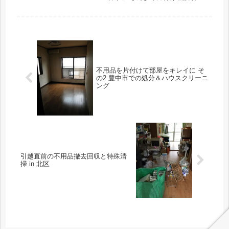
き、伺った一室はご覧の通りモノがビ
ッシリ！まともに身動き出来ない程、
ひしめき合っている空間でした。この
様に実質物置き化しているこのスペー
スを...
不用品を片付けて部屋をキレイに そ
の2 豊中市での処分＆ハウスクリーニ
ング
引越直前の不用品撤去回収と特殊清
掃 in 北区