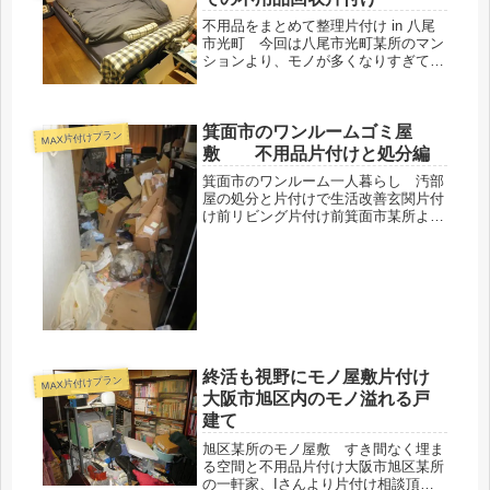
不用品をまとめて整理片付け in 八尾
市光町 今回は八尾市光町某所のマン
ションより、モノが多くなりすぎて部
屋が片付かないという３０代男性Iさ
んからのご相談。ベッドや健康器具な
ど大型な不要物をはじめ、相当なボリ
箕面市のワンルームゴミ屋
ュームです。
MAX片付けプラン
敷 不用品片付けと処分編
箕面市のワンルーム一人暮らし 汚部
屋の処分と片付けで生活改善玄関片付
け前リビング片付け前箕面市某所より
「ゴミ屋敷状態になった部屋の掃除
と、水周りをキレイにして欲しい」と
のご依頼がありましたので現場へ。玄
関開けたら、ご覧の通りチラシゴミの
山が...
終活も視野にモノ屋敷片付け
MAX片付けプラン
大阪市旭区内のモノ溢れる戸
建て
旭区某所のモノ屋敷 すき間なく埋ま
る空間と不用品片付け大阪市旭区某所
の一軒家、Iさんより片付け相談頂