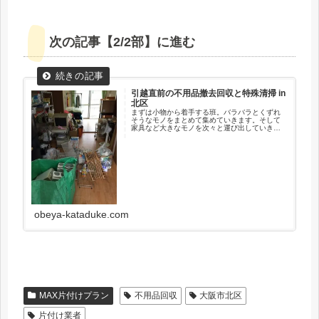
次の記事【2/2部】に進む
引越直前の不用品撤去回収と特殊清掃 in
北区
まずは小物から着手する班。バラバラとくずれ
そうなモノをまとめて集めていきます。そして
家具など大きなモノを次々と運び出していきま
す。忘れてましたが、4階、階段（エレベーター
なし）です。膝が少し笑います。
obeya-kataduke.com
MAX片付けプラン
不用品回収
大阪市北区
片付け業者