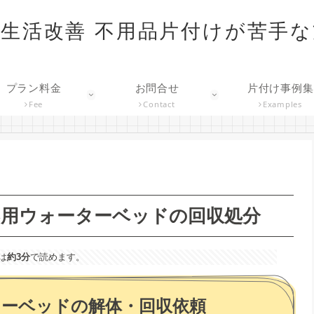
生活改善 不用品片付けが苦手
プラン料金
お問合せ
片付け事例集
Fee
Contact
Examples
不用ウォーターベッドの回収処分
は
約3分
で読めます。
ターベッドの解体・回収依頼