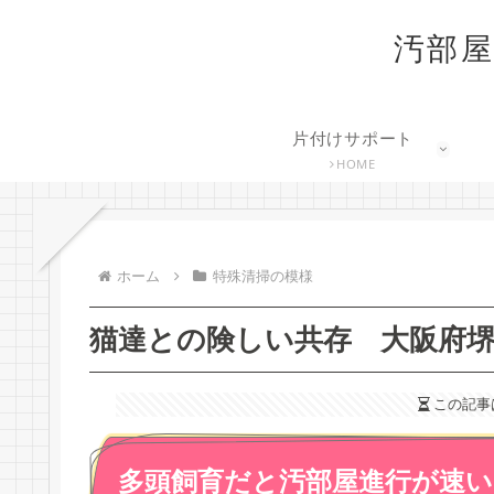
汚部屋
片付けサポート
HOME
ホーム
特殊清掃の模様
猫達との険しい共存 大阪府堺
この記事
多頭飼育だと汚部屋進行が速