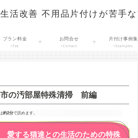
生活改善 不用品片付けが苦手
プラン料金
お問合せ
片付け事例集
Fee
Contact
Examples
市の汚部屋特殊清掃 前編
は
約2分
で読めます。
い 愛する猫達との生活のための特殊