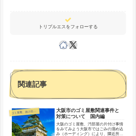
トリプルエスをフォローする
関連記事
大阪市のゴミ屋敷関連事件と
ゴ
ミ屋敷、抜け出したい
対策について 国内編
大阪のゴミ屋敷、汚部屋の片付け事情
をみてみよう大阪市ではごみの溜め込
み（ホーディング）により、隣近所な