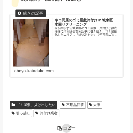
ネコ同居のゴミ屋敷片付け in 城東区
水回りクリーニング
猫が闊歩する城東区のゴミ屋敷 片付けと徹底
掃除で汚れ除去前回記事に引き続き、ゴミ屋敷
化したエリアに『MAX片付け』で不用品ゴミの
片付け回収作業の後、『特殊清掃（ハウスクリ
ーニング）』で最終的にはこの様にピカピカに
なりました。一番上の左画像は...
obeya-kataduke.com
ゴミ屋敷、抜け出したい
不用品回収
大阪
引っ越し
片付け業者
コピー