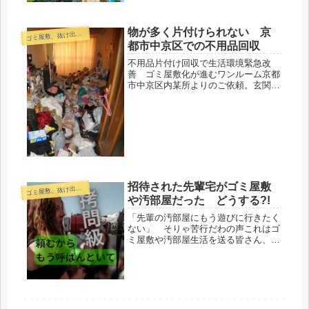
ど周辺へのニオイやゴキブリやハエな
どの害虫、ネズミなどの害獣の発生に
よる生活環境悪化の問題解決を改善す
物が多く片付けられない 京
ゴ
ミ屋敷、抜け出したい
べく、2013年の12月に条例を定め...
都市中京区での不用品回収
不用品片付け回収で生活環境緊急改
善 ゴミ屋敷化が進むワンルーム京都
市中京区内某所よりのご依頼。玄関を
開けるや否や、モノの壁が高く立ちは
だかります。必要なモノとそうでない
モノの分別作業が大変で、不要なモノ
まで片付けられなくなる状態に陥り、
お困...
招待された先輩宅がゴミ屋敷
ゴ
ミ屋敷、抜け出したい
や汚部屋だった どうする?!
「先輩の汚部屋にもう遊びに行きたく
ない」 そりゃ苦行だわの声これはゴ
ミ屋敷や汚部屋生活を送る皆さん、そ
してそんなお宅へお呼ばれするかも知
れない皆さんへ、目を通して頂ければ
と思います。いつもは片付け作業や相
談案件にまつわるお話を綴る事が多い
の...