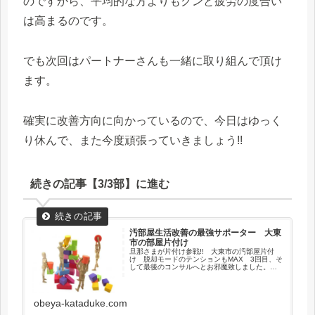
のですから、平均的な方よりもグンと疲労の度合い
は高まるのです。
でも次回はパートナーさんも一緒に取り組んで頂け
ます。
確実に改善方向に向かっているので、今日はゆっく
り休んで、また今度頑張っていきましょう!!
続きの記事【3/3部】に進む
汚部屋生活改善の最強サポーター 大東
市の部屋片付け
旦那さまが片付け参戦!! 大東市の汚部屋片付
け 脱却モードのテンションもMAX 3回目、そ
して最後のコンサルへとお邪魔致しました。奥
さまと2人3脚で進めてきた片付け。なかなか思
う様に手をつける事が出来なかったご夫婦の部
屋。ココが最もボリュームが大きい為、お宅の
環境改善には外せないポイントなのです。
obeya-kataduke.com