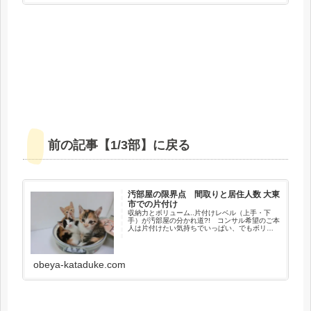
前の記事【1/3部】に戻る
汚部屋の限界点 間取りと居住人数 大東
市での片付け
収納力とボリューム..片付けレベル（上手・下
手）が汚部屋の分かれ道?! コンサル希望のご本
人は片付けたい気持ちでいっぱい、でもボリュ
ーム的に確実に室内の収納に入りきらない、捨
てず（手放さず）に解決したい、汚部屋 （モノ
部屋） 要素の3拍子が揃っているんです。
obeya-kataduke.com