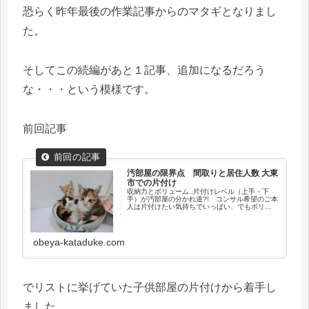
恐らく昨年最後の作業記事からのマタギとなりまし
た。
そしてこの続編があと１記事、追加になるだろう
な・・・という模様です。
前回記事
汚部屋の限界点 間取りと居住人数 大東
市での片付け
収納力とボリューム..片付けレベル（上手・下
手）が汚部屋の分かれ道?! コンサル希望のご本
人は片付けたい気持ちでいっぱい、でもボリュ
ーム的に確実に室内の収納に入りきらない、捨
てず（手放さず）に解決したい、汚部屋 （モノ
部屋） 要素の3拍子が揃っているんです。
obeya-kataduke.com
でリストに挙げていた子供部屋の片付けから着手し
ました。