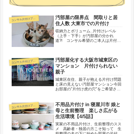
汚部屋の限界点 間取りと居
コ
ンサル片付けプラン
住人数 大東市での片付け
収納力とボリューム..片付けレベル
（上手・下手）が汚部屋の分かれ
道?! コンサル希望のご本人は片付け
たい気持ちでいっぱい、でもボリュー
ム的に確実に室内の収納に入りきらな
い、捨てず（手放さず）に解決した
汚部屋化する大阪市城東区の
い、汚部屋 （モノ部屋） 要素の3拍子
コ
ンサル片付けプラン
が揃っているんです。
マンション 片付けられない
親子
城東区在住、親子が抱える片付け問題
と床の見えない汚部屋マンション今回
お部屋の"片付け虎の穴"をご希望され
たAさんと２人のお子様が暮らす、大
阪市城東区某所のマンションへ伺って
参りました。部屋中にとにかく物が多
不用品片付け in 寝屋川市 娘と
コ
ンサル片付けプラン
く、どこも汚部屋状態となっている
母と生前整理 楽しさ広がる
お...
生活環境【4/5話】
実家の不用品片付け、生前整理のスス
メ 高齢者・独居の方こそ知って 生
前整理の名の下に始めた部屋の片付け