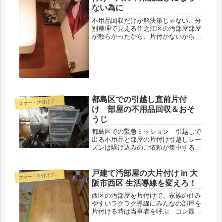
ない為に
不用品回収だけが解決策じゃない、分
別整理で見える住之江区の汚部屋部屋
が散らかったから、片付かないから、
不用品回収業者呼んじゃえばなんとか
なるっしょ！そん時はね。確かに部屋
の状況にもよりますが、でもちょっと
安直かもです。その後の生活がありま
す...
都島区での引越し直前片付
ス
マート片付けプラン
け 部屋の不用品回収＆おそ
うじ
都島区での緊急ミッション 引越しで
出る不用品と部屋の片付け引越しシー
ズンは駆け込みのご依頼が集中するこ
とは何度かここでも触れております
が、不用品が少量の場合でも同じよう
にお困りには変わりありません。多忙
戸建て汚部屋の大片付け in 大
ス
マート片付けプラン
な方にとって、例え汚部屋やごみ屋敷
阪市西区 生活導線を変えろ！
状態...
西区の汚部屋を片付けで、家族の住み
やすいラクラク導線にみんなの部屋を
片付ける時は当事者を呼ぶ コレ最強
前回の記事では、散らかりの主犯＝家