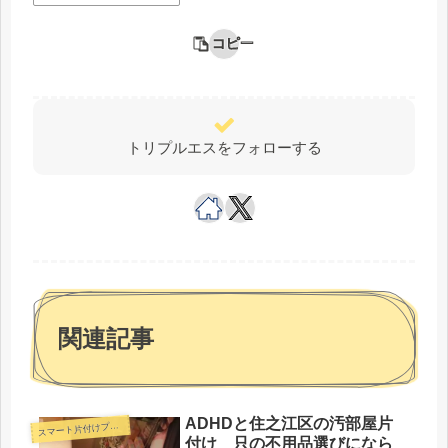
コピー
トリプルエスをフォローする
関連記事
ADHDと住之江区の汚部屋片
ス
マート片付けプラン
付け 只の不用品選びになら