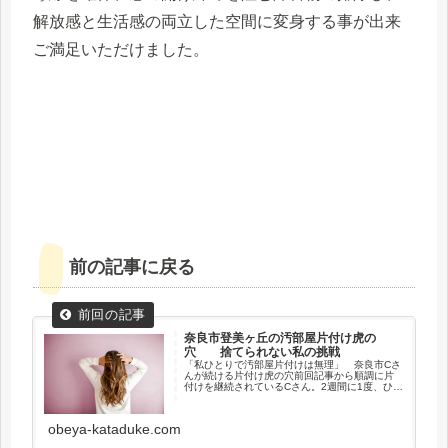
解放感と生活感の両立した空間に変身する事が出来
ご満足いただけました。
前の記事に戻る
奈良市登美ヶ丘の汚部屋片付け虎の
穴 捨てられない私の挑戦
「私ひとりで汚部屋片付けは無理」 奈良市Cさ
んが続ける片付け虎の穴前回記事から順調に片
付けを継続されているCさん。2週間に1度、ひと
月に1度の汚部屋片付け、3か月・半年に一度の
不用品片付け回収..。【片付け虎の穴】利用者の
作業スケジュールの...
obeya-kataduke.com