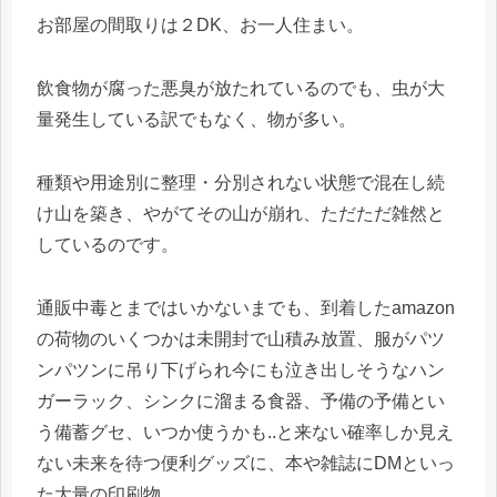
お部屋の間取りは２DK、お一人住まい。
飲食物が腐った悪臭が放たれているのでも、虫が大
量発生している訳でもなく、物が多い。
種類や用途別に整理・分別されない状態で混在し続
け山を築き、やがてその山が崩れ、ただただ雑然と
しているのです。
通販中毒とまではいかないまでも、到着したamazon
の荷物のいくつかは未開封で山積み放置、服がパツ
ンパツンに吊り下げられ今にも泣き出しそうなハン
ガーラック、シンクに溜まる食器、予備の予備とい
う備蓄グセ、いつか使うかも..と来ない確率しか見え
ない未来を待つ便利グッズに、本や雑誌にDMといっ
た大量の印刷物。