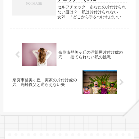
セルフチェック あなたの片付けられ
ない度は？ 私は片付けられない
女?! 「どこから手をつければいいの
かわからない・・」「ストレス、イラ
イラがなくならない・・」と当社にご
相談に見える方が多く、そしてその悩
みがいかに深刻であるという事を日々
強く感じております。「片付けてもす
ぐに元通りに部屋が散らかってしま
う・・」「恥ずかしくて人に見せられ
奈良市登美ヶ丘の汚部屋片付け虎の
ない・・」
穴 捨てられない私の挑戦
奈良市登美ヶ丘 実家の片付け虎の
穴 高齢義父と逆らえない夫