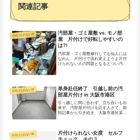
関連記事
汚部屋・ゴミ屋敷 vs. モノ部
片付けられない件
屋 片付けで好転しやすいの
は?!
汚部屋・ゴミ屋敷修行しても仙人には
なれん 片付けで流れ変えようよ片付
けられない人の問題となるとつい汚部
屋・ゴミ屋敷に結び付けていきがちで
すが、ここ大阪エリアで寄せられるお
悩み、片付け作業のご依頼・ご相談を
振り返ってみると、単純に割り切れな
単身赴任終了 引越し前の汚
い...
片付けられない件
部屋片付け in 大阪市港区
引っ越しに間に合わず、立ち合いも出
来ず、汚部屋片付けを託す人さて、前
回記事から引き続き、大阪市港区某所
の汚部屋より片付けアフターの模様を
お届けいたします。大家さんとの話が
ついているので、大きなゴミを取り除
片付けられない女度 セルフ
くだけの簡易清掃でOKだそうです。
片付けられない件
太...
チェック その２