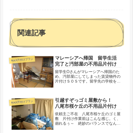
関連記事
マレーシアへ帰国 留学生活
MAX片付けプラン
完了と汚部屋の不用品片付け
留学生Oさんがマレーシアへ帰国のた
め、汚部屋にしてしまった賃貸物件の
片付けＳＯＳです。留学先の学校を卒
業されたので、それまで住んでいたお
部屋を引き払う必要があります。生活
していると何かと物が増えていきま
引越すぞっゴミ屋敷から！
す、そこに趣味の物も加わったりで
MAX片付けプラン
中々のボリュームに。
八尾市桜ケ丘の不用品片付け
依頼主ご不在 八尾市桜ケ丘のゴミ屋
敷 片付け作業前はこんな感じ。く、
崩れるぅ～ 絶妙のバランスでなんと
か現状維持のゴミ屋敷は、八尾市桜ケ
丘の某物件。まずはひたすら足場を作