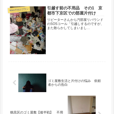
る為、ご依頼の「取り置きリスト」か
引越す前の不用品 その1 京
ら外れた“確実な不用品ゴミ”を部屋か
MAX片付けプラン
ら排除していき作業用の空間を作って
都市下京区での部屋片付け
いきます。
リピーターさんから汚部屋リバウンド
のSOSコール「引越しするのですが、
また散らかしてしまいまし
て・・・。」以前ご利用頂いた女性。
前回伺ってから数年が経過しているで
しょうか・・・？一路京都市下京区某
所まで・・・。引越し日が迫っている
にも関わら...
ゴミ屋敷生活と片付けの悩み 依頼
者からの告白
鶴見区のゴミ屋敷【後半戦】 不用