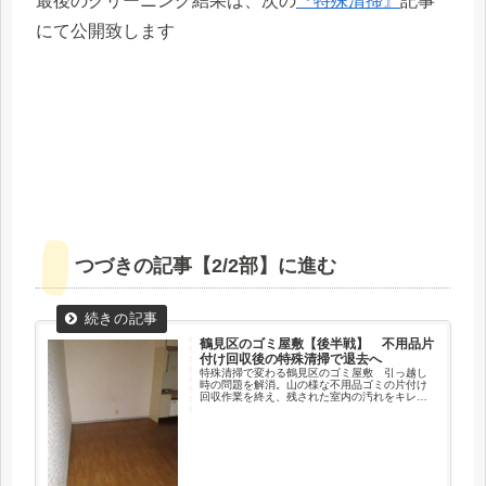
最後のクリーニング結果は、次の
『特殊清掃』
記事
にて公開致します
つづきの記事【2/2部】に進む
鶴見区のゴミ屋敷【後半戦】 不用品片
付け回収後の特殊清掃で退去へ
特殊清掃で変わる鶴見区のゴミ屋敷 引っ越し
時の問題を解消。山の様な不用品ゴミの片付け
回収作業を終え、残された室内の汚れをキレイ
にすべく特殊清掃をスタート！無事問題なく安
心してご退去頂けるように、除菌消毒も兼ねて
の洗浄となりました。