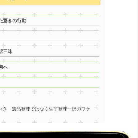
た驚きの行動
訳三昧
態へ
べき 遺品整理ではなく生前整理一択のワケ