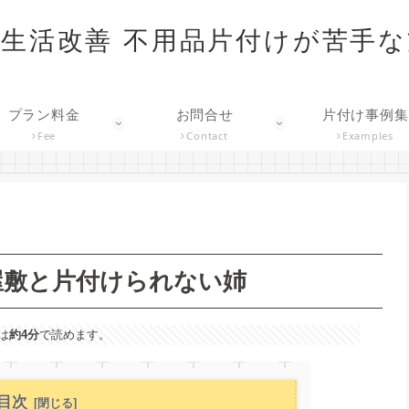
生活改善 不用品片付けが苦手
プラン料金
お問合せ
片付け事例集
Fee
Contact
Examples
屋敷と片付けられない姉
は
約4分
で読めます。
目次